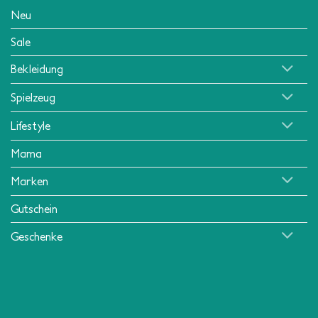
Neu
Sale
Bekleidung
Spielzeug
Lifestyle
Mama
Marken
Gutschein
Geschenke
Klarna
American
MasterCard
Visa
Apple
Mollie
PayPa
Express
Pay
Copyright 2026 ©
Little Department Store