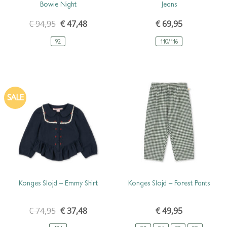
Bowie Night
Jeans
€
94,95
ursprünglicher
€
47,48
aktueller
€
69,95
preis
preis
war:
ist:
92
€ 94,95
€ 47,48.
110/116
SALE
SCHNELLANSICHT
SCHNELLANSICHT
Konges Slojd – Emmy Shirt
Konges Slojd – Forest Pants
€
74,95
ursprünglicher
€
37,48
aktueller
€
49,95
preis
preis
war:
ist: