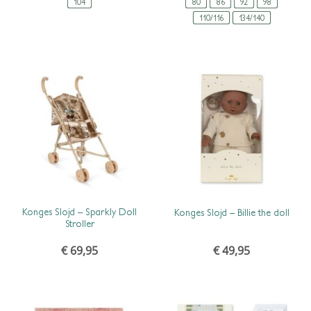
104
€ 74,95
€ 37,48.
80
86
92
98
110/116
134/140
SCHNELLANSICHT
SCHNELLANSICHT
Konges Slojd – Sparkly Doll
Konges Slojd – Billie the doll
Stroller
€
69,95
€
49,95