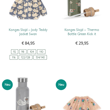
SCHNELLANSICHT
SCHNELLANSICHT
Konges Slojd – Jody Teddy
Konges Slojd – Thermo
Jacket Swan
Bottle Green Kick it
€
84,95
€
29,95
92
98
104
110
116
122/128
134/140
Neu
Neu