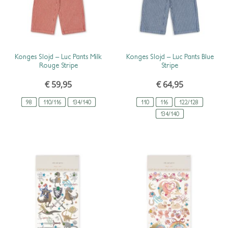
SCHNELLANSICHT
SCHNELLANSICHT
Konges Slojd – Luc Pants Milk
Konges Slojd – Luc Pants Blue
Rouge Stripe
Stripe
€
59,95
€
64,95
98
110/116
134/140
110
116
122/128
134/140