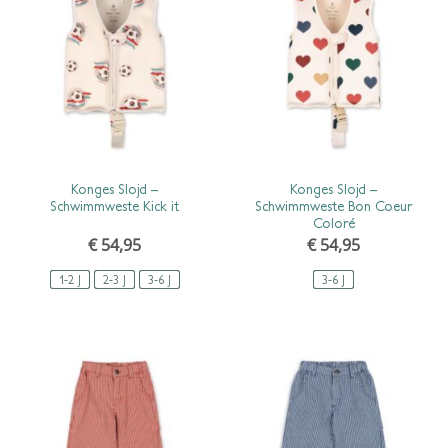
SCHNELLANSICHT
SCHNELLANSICHT
Konges Slojd –
Konges Slojd –
Schwimmweste Kick it
Schwimmweste Bon Coeur
Coloré
€
54,95
€
54,95
1-2 J
2-3 J
3-6 J
3-6 J