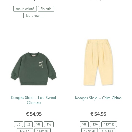
coeur coloré
fio cala
leo brown
SCHNELLANSICHT
SCHNELLANSICHT
Konges Slojd – Lou Sweat
Konges Slojd – Chim Chino
Cilantro
€
54,95
€
54,95
86
92
98
116
98
104
110/116
122/128
134/140
122/128
134/140