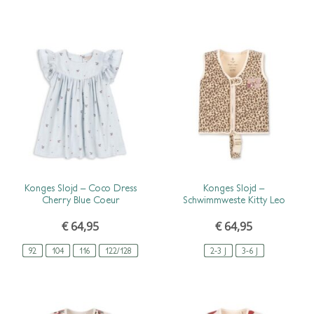
SCHNELLANSICHT
SCHNELLANSICHT
Konges Slojd – Coco Dress
Konges Slojd –
Cherry Blue Coeur
Schwimmweste Kitty Leo
€
64,95
€
64,95
92
104
116
122/128
2-3 J
3-6 J