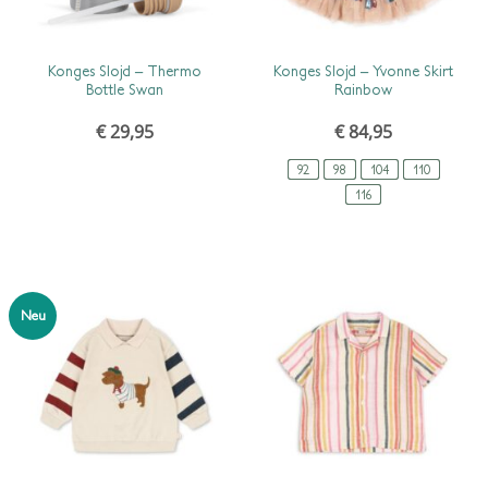
SCHNELLANSICHT
SCHNELLANSICHT
Konges Slojd – Thermo
Konges Slojd – Yvonne Skirt
Bottle Swan
Rainbow
€
29,95
€
84,95
92
98
104
110
116
Neu