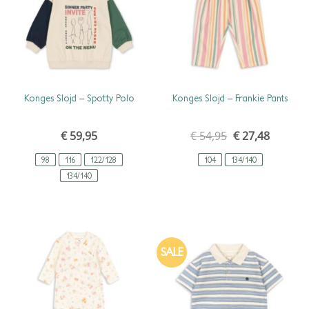
SCHNELLANSICHT
SCHNELLANSICHT
Konges Slojd – Spotty Polo
Konges Slojd – Frankie Pants
€
59,95
€
54,95
ursprünglicher
€
27,48
aktueller
preis
preis
war:
ist:
98
116
122/128
104
134/140
€ 54,95
€ 27,48.
134/140
SALE