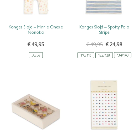
SCHNELLANSICHT
SCHNELLANSICHT
Konges Slojd – Minnie Onesie
Konges Slojd – Spotty Polo
Nonoka
Stripe
€
49,95
€
49,95
ursprünglicher
€
24,98
aktueller
preis
preis
war:
ist:
50/56
110/116
122/128
€ 49,95
134/140
€ 24,98.
SCHNELLANSICHT
SCHNELLANSICHT