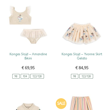
SCHNELLANSICHT
SCHNELLANSICHT
Konges Slojd – Amandine
Konges Slojd – Yvonne Skirt
Bikini
Gelato
€
69,95
€
84,95
98
104
122/128
98
122/128
SALE