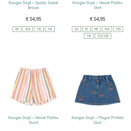
SCHNELLANSICHT
SCHNELLANSICHT
Konges Slojd – Spotty Sweat
Konges Slojd – Venice Malibu
Brown
Shirt
€
54,95
€
54,95
98
104
110
116
86
92
98
104
110
116
122/128
SCHNELLANSICHT
SCHNELLANSICHT
Konges Slojd – Venice Malibu
Konges Slojd – Magot Printed
Short
Skirt