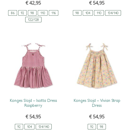
€
42,95
€
54,95
86
92
98
110
116
98
104
110
134/140
122/128
SCHNELLANSICHT
SCHNELLANSICHT
Konges Slojd – Isotta Dress
Konges Slojd – Vivian Strap
Raspberry
Dress
€
54,95
€
54,95
92
104
134/140
92
98