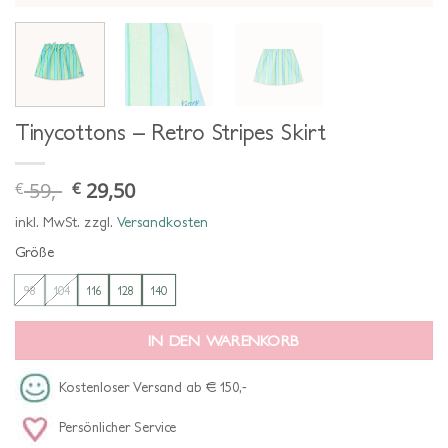
Tinycottons – Retro Stripes Skirt
59,-
29,50
€
€
ursprünglicher
aktueller
preis
preis
war:
ist:
inkl. MwSt.
zzgl.
Versandkosten
€ 59,-
€ 29,50.
Größe
98
104
116
128
140
IN DEN WARENKORB
Kostenloser Versand ab € 150,-
Persönlicher Service