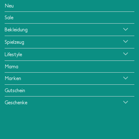
Neu
Sale
Bekleidung
Spielzeug
Lifestyle
Mama
Marken
Gutschein
Geschenke
Klarna
American
MasterCard
Visa
Apple
Mollie
PayPa
Express
Pay
Copyright 2026 ©
Little Department Store