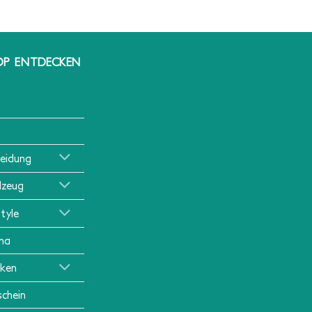
OP ENTDECKEN
leidung
lzeug
style
ma
ken
schein