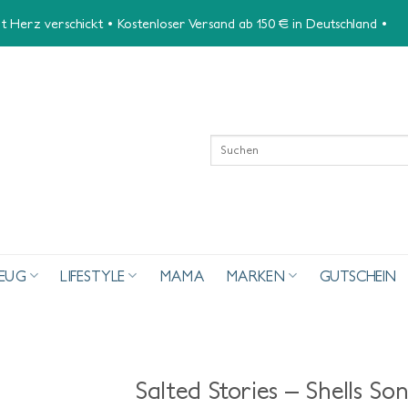
 Herz verschickt • Kostenloser Versand ab 150 € in Deutschland •
Suchen
nach:
ZEUG
LIFESTYLE
MAMA
MARKEN
GUTSCHEIN
Salted Stories – Shells S