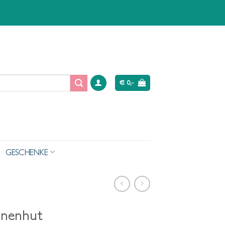
€
0,-
GESCHENKE
onnenhut