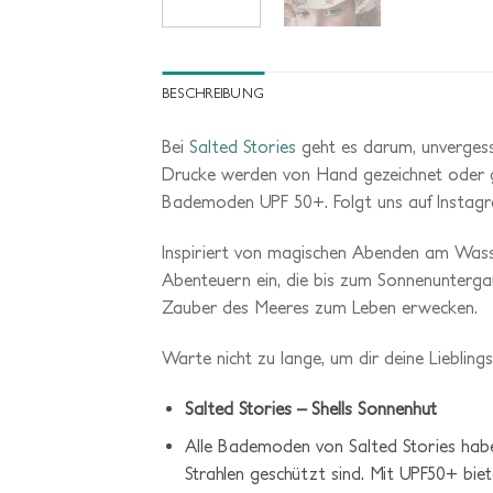
BESCHREIBUNG
Bei
Salted Stories
geht es darum, unvergessl
Drucke werden von Hand gezeichnet oder gem
Bademoden UPF 50+. Folgt uns auf Instagra
Inspiriert
von
magischen
Abenden
am
Was
Abenteuern
ein,
die
bis
zum
Sonnenunterg
Zauber
des
Meeres
zum
Leben
erwecken.
Warte
nicht
zu
lange,
um
dir
deine
Lieblings
Salted Stories – Shells Sonnenhut
Alle Bademoden von Salted Stories haben
Strahlen geschützt sind. Mit UPF50+ bie