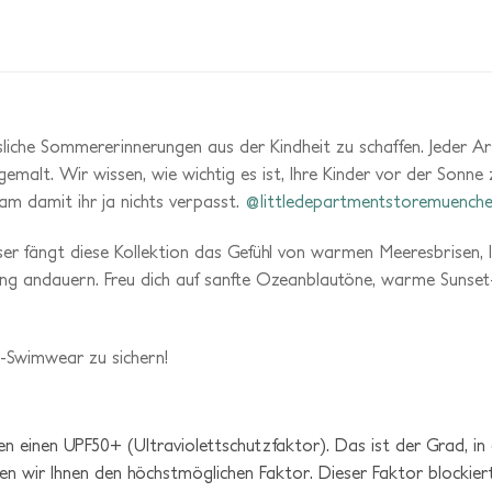
iche Sommererinnerungen aus der Kindheit zu schaffen. Jeder Ar
alt. Wir wissen, wie wichtig es ist, Ihre Kinder vor der Sonne 
m damit ihr ja nichts verpasst.
@littledepartmentstoremuench
ser
fängt
diese
Kollektion
das
Gefühl
von
warmen
Meeresbrisen,
ang
andauern.
Freu
dich
auf
sanfte
Ozeanblautöne,
warme
Sunset
-
Swimwear
zu
sichern!
 einen UPF50+ (Ultraviolettschutzfaktor). Das ist der Grad, in 
ten wir Ihnen den höchstmöglichen Faktor. Dieser Faktor blockier