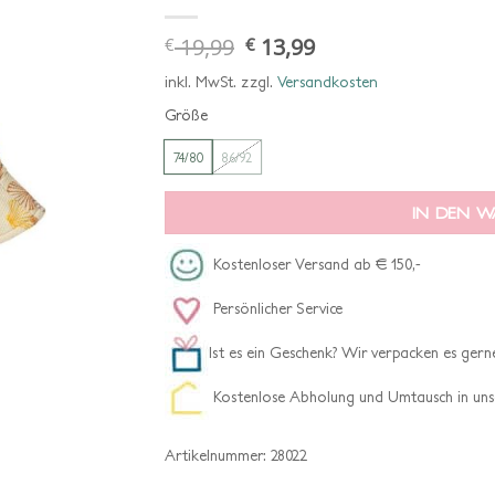
19,99
13,99
€
€
ursprünglicher
aktueller
preis
preis
war:
ist:
inkl. MwSt.
zzgl.
Versandkosten
€ 19,99
€ 13,99.
Größe
74/80
86/92
IN DEN 
Kostenloser Versand ab € 150,-
Persönlicher Service
Ist es ein Geschenk? Wir verpacken es gerne
Kostenlose Abholung und Umtausch in uns
Artikelnummer:
28022