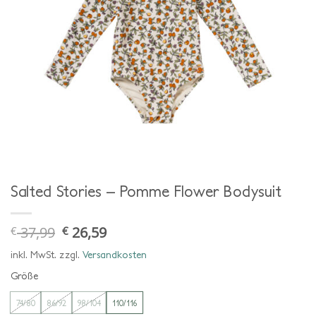
Salted Stories – Pomme Flower Bodysuit
37,99
26,59
€
€
ursprünglicher
aktueller
preis
preis
war:
ist:
inkl. MwSt.
zzgl.
Versandkosten
€ 37,99
€ 26,59.
Größe
74/80
86/92
98/104
110/116