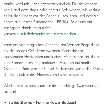
Sommererinnerungen aus der Kindheit zu schaffen. Jeder
Artikel wird mit Liebe entworfen und die Drucke werden
von Hand gezeichnet oder gemalt. Wir wissen, wie wichtig
es ist, Ihre Kinder vor der Sonne zu schützen, und deshalb
haben alle unsere Bademoden UPF 50+. Folgt uns auf
Instagram damit ihr ja nichts
verpasst.
@littledepartmentstoremuenchen
Inspiriert
von
magischen
Abenden
am
Wasser
fängt
diese
Kollektion
das
Gefühl
von
warmen
Meeresbrisen,
leuchtenden
Horizonten
und
kleinen
Abenteuern
ein,
die
bis
zum
Sonnenuntergang
andauern.
Freu
dich
auf
sanfte
Ozeanblautöne,
warme
Sunset-
Farben
und
verspielte
Prints,
die
den
Zauber
des
Meeres
zum
Leben
erwecken.
Warte
nicht
zu
lange,
um
dir
deine
Lieblings-
Swimwear
zu
sichern!