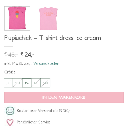
Piupiuchick – T-shirt dress ice cream
48,-
24,-
€
€
ursprünglicher
aktueller
preis
preis
war:
ist:
inkl. MwSt.
zzgl.
Versandkosten
€ 48,-
€ 24,-.
Größe
98
104
116
128
140
IN DEN WARENKORB
Kostenloser Versand ab € 150,-
Persönlicher Service