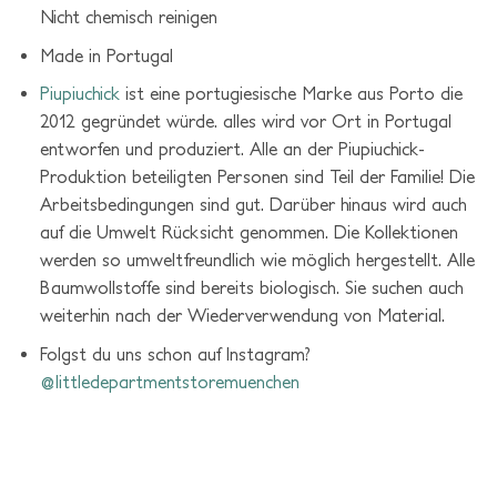
Hergestellt aus 100% Baumwolle
Kalt waschen (max. 30ºC) . Nicht bleichen . Nicht im
Trockner trocknen. Mittelmäßig bügeln (max. 150°C).
Nicht chemisch reinigen
Made in Portugal
Piupiuchick
ist eine portugiesische Marke aus Porto die
2012 gegründet würde. a
lles wird vor Ort in Portugal
entworfen und produziert.
Alle an der Piupiuchick-
Produktion beteiligten Personen sind Teil der Familie! Die
Arbeitsbedingungen sind gut. Darüber hinaus wird auch
auf die Umwelt Rücksicht genommen. Die Kollektionen
werden so umweltfreundlich wie möglich hergestellt. Alle
Baumwollstoffe sind bereits biologisch. Sie suchen auch
weiterhin nach der Wiederverwendung von Material.
Folgst du uns schon auf Instagram?
@littledepartmentstoremuenchen