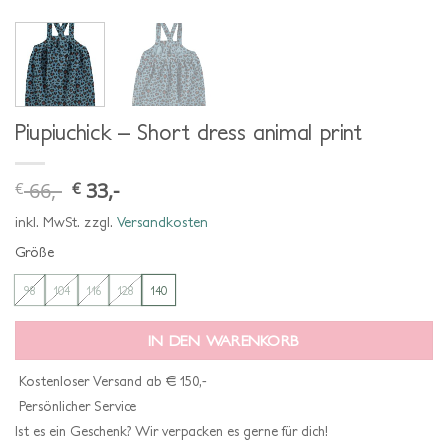
Piupiuchick – Short dress animal print
66,-
33,-
€
€
ursprünglicher
aktueller
preis
preis
war:
ist:
inkl. MwSt.
zzgl.
Versandkosten
€ 66,-
€ 33,-.
Größe
98
104
116
128
140
IN DEN WARENKORB
Kostenloser Versand ab € 150,-
Persönlicher Service