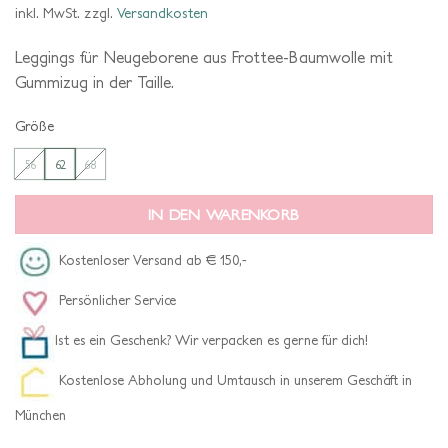
war:
ist:
inkl. MwSt.
zzgl.
Versandkosten
€ 24,-
€ 12,-.
Leggings für Neugeborene aus Frottee-Baumwolle mit
Gummizug in der Taille.
Größe
56
62
68
IN DEN WARENKORB
Kostenloser Versand ab € 150,-
Persönlicher Service
Ist es ein Geschenk? Wir verpacken es gerne für dich!
Kostenlose Abholung und Umtausch in unserem Geschäft in
München