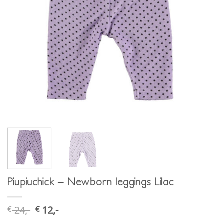
Piupiuchick – Newborn leggings Lilac
24,-
12,-
€
€
ursprünglicher
aktueller
preis
preis