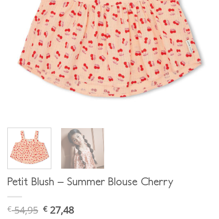
Petit Blush – Summer Blouse Cherry
54,95
27,48
€
€
ursprünglicher
aktueller
preis
preis