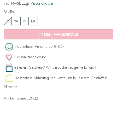
war:
ist:
inkl. MwSt.
zzgl.
Versandkosten
€ 54,95
€ 27,48.
Größe
98
104
116
128
IN DEN WARENKORB
Kostenloser Versand ab € 150,-
Persönlicher Service
Ist es ein Geschenk? Wir verpacken es gerne für dich!
Kostenlose Abholung und Umtausch in unserem Geschäft in
München
Artikelnummer:
24922