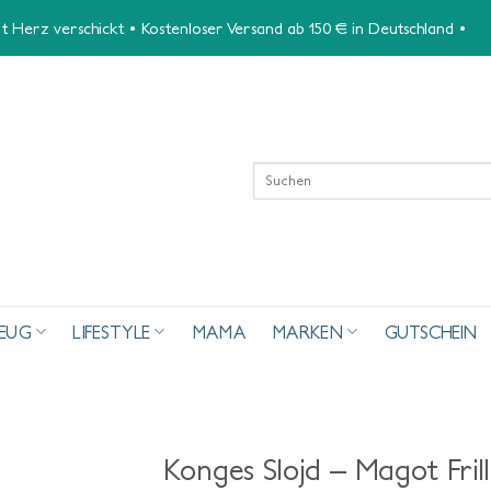
 Herz verschickt • Kostenloser Versand ab 150 € in Deutschland •
Suchen
nach:
ZEUG
LIFESTYLE
MAMA
MARKEN
GUTSCHEIN
Konges Slojd – Magot Fril