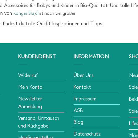
d Accessoires für Babys und Kinder in Bio-Qualität. Und tolle Li
ion von
Konges Sløjd
ist noch viel größer.
 findest du tolle Outfit-Inspirationen und Tipps.
KUNDENDIENST
INFORMATION
SH
Widerruf
Über Uns
Neu
Mein Konto
Kontakt
Sale
Newsletter
Impressum
Bek
Anmeldung
AGB
Spie
Versand, Umtausch
Blog
Life
und Rückgabe
Datenschutz
Ma
Häufig gestellte