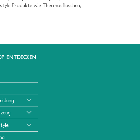
festyle Produkte wie Thermosflaschen,
OP ENTDECKEN
leidung
lzeug
style
ma