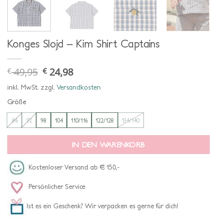
Konges Slojd – Kim Shirt Captains
49,95
24,98
€
€
ursprünglicher
aktueller
preis
preis
war:
ist:
inkl. MwSt.
zzgl.
Versandkosten
€ 49,95
€ 24,98.
Größe
86
92
98
104
110/116
122/128
134/140
IN DEN WARENKORB
Kostenloser Versand ab € 150,-
Persönlicher Service
Ist es ein Geschenk? Wir verpacken es gerne für dich!