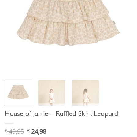
House of Jamie – Ruffled Skirt Leopard
49,95
24,98
€
€
ursprünglicher
aktueller
preis
preis