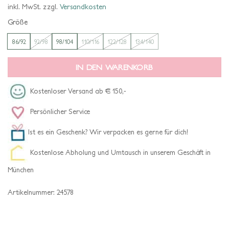
war:
ist:
inkl. MwSt.
zzgl.
Versandkosten
€ 49,95
€ 24,98.
Größe
86/92
92/98
98/104
110/116
122/128
134/140
IN DEN WARENKORB
Kostenloser Versand ab € 150,-
Persönlicher Service
Ist es ein Geschenk? Wir verpacken es gerne für dich!
Kostenlose Abholung und Umtausch in unserem Geschäft in
München
Artikelnummer:
24578