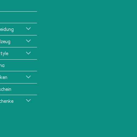
leidung
lzeug
style
ma
ken
schein
chenke
l