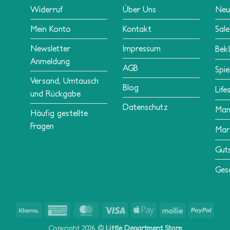
Widerruf
Über Uns
Neu
Mein Konto
Kontakt
Sale
Newsletter
Impressum
Bek
Anmeldung
AGB
Spie
Versand, Umtausch
Blog
Life
und Rückgabe
Datenschutz
Ma
Häufig gestellte
Fragen
Mar
Gut
Ges
Klarna
American
MasterCard
Visa
Apple
Mollie
PayPa
Express
Pay
Copyright 2026 ©
Little Department Store