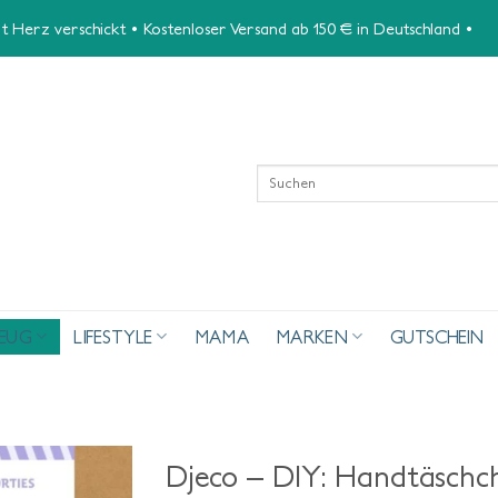
 Herz verschickt • Kostenloser Versand ab 150 € in Deutschland •
Suchen
nach:
ZEUG
LIFESTYLE
MAMA
MARKEN
GUTSCHEIN
Djeco – DIY: Handtäschch