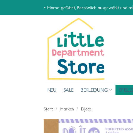
Zum
• Mama-geführt, Persönlich ausgewählt und mit
Inhalt
springen
NEU
SALE
BEKLEIDUNG
SPIEL
/
/
Start
Marken
Djeco