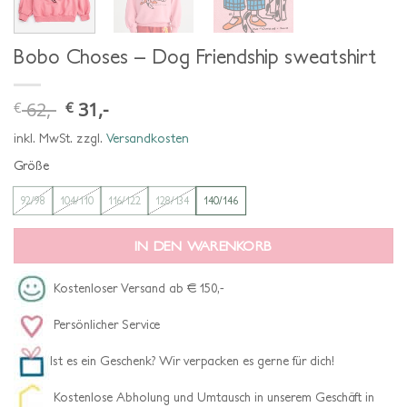
Bobo Choses – Dog Friendship sweatshirt
62,-
31,-
€
€
ursprünglicher
aktueller
preis
preis
war:
ist:
inkl. MwSt.
zzgl.
Versandkosten
€ 62,-
€ 31,-.
Größe
92/98
104/110
116/122
128/134
140/146
IN DEN WARENKORB
Kostenloser Versand ab € 150,-
Persönlicher Service
Ist es ein Geschenk? Wir verpacken es gerne für dich!
Kostenlose Abholung und Umtausch in unserem Geschäft in