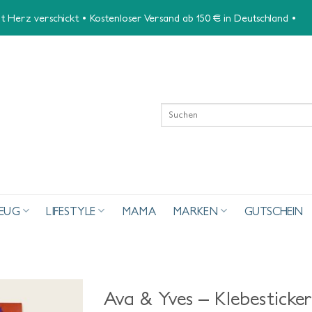
 Herz verschickt • Kostenloser Versand ab 150 € in Deutschland •
Suchen
nach:
ZEUG
LIFESTYLE
MAMA
MARKEN
GUTSCHEIN
Ava & Yves – Klebesticke