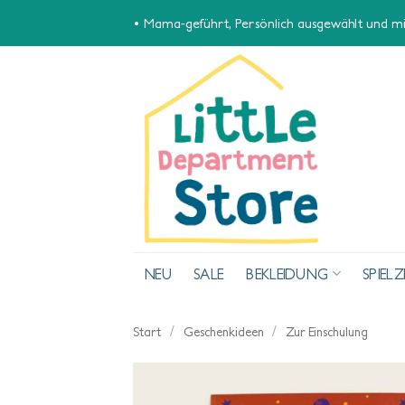
Zum
• Mama-geführt, Persönlich ausgewählt und mit
Inhalt
springen
NEU
SALE
BEKLEIDUNG
SPIEL
/
/
Start
Geschenkideen
Zur Einschulung