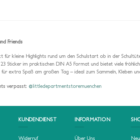
and Friends
kt für kleine Highlights rund um den Schulstart ob in der Schultüt
23 Sticker im praktischen DIN A5 Format und bietet viele fröhlic
gen für extra Spaß am großen Tag – ideal zum Sammeln, Kleben un
chts verpasst:
@littledepartmentstoremuenchen
KUNDENDIENST
INFORMATION
SH
Widerruf
Über Uns
Neu