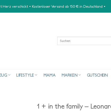
 Herz verschickt • Kostenloser Versand ab 150 € in Deutschland •
Suchen
nach:
ZEUG
LIFESTYLE
MAMA
MARKEN
GUTSCHEIN
1 + in the family – Leon