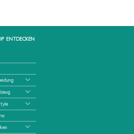
OP ENTDECKEN
leidung
lzeug
style
ma
ken