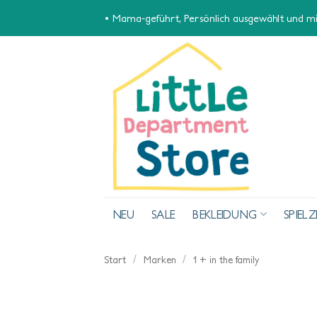
Zum
• Mama-geführt, Persönlich ausgewählt und mit
Inhalt
springen
NEU
SALE
BEKLEIDUNG
SPIEL
/
/
Start
Marken
1 + in the family