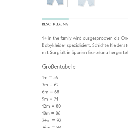
BESCHREIBUNG
1+ in the family wird ausgesprochen als On
Babykleider spezialisiert. Schlichte Kleider
mit Sorgfalt in Spanien Barcelona hergeste
Größentabelle
1m = 56
3m = 62
6m = 68
9m = 74
12m = 80
18m = 86
24m = 92
36m = 98