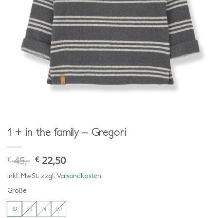
1 + in the family – Gregori
45,-
22,50
€
€
ursprünglicher
aktueller
preis
preis
war:
ist:
inkl. MwSt.
zzgl.
Versandkosten
€ 45,-
€ 22,50.
Größe
62
68
74
80