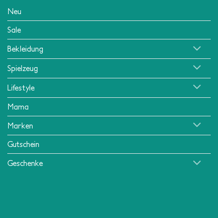
Neu
Sale
Bekleidung
Spielzeug
Lifestyle
Mama
Marken
Gutschein
Geschenke
Klarna
American
MasterCard
Visa
Apple
Mollie
PayPa
Express
Pay