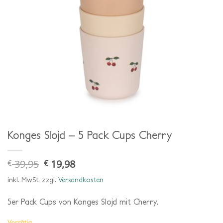
Konges Slojd – 5 Pack Cups Cherry
39,95
19,98
€
€
ursprünglicher
aktueller
preis
preis
war:
ist:
inkl. MwSt.
zzgl.
Versandkosten
€ 39,95
€ 19,98.
5er Pack Cups von Konges Slojd mit Cherry.
Vorrätig