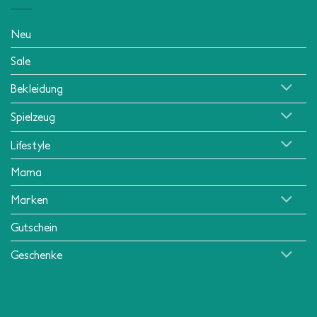
Neu
Sale
Bekleidung
Spielzeug
Lifestyle
Mama
Marken
Gutschein
Geschenke
Klarna
American
MasterCard
Visa
Apple
Mollie
PayPa