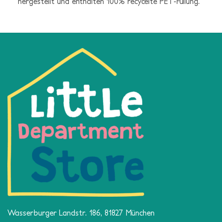
hergestellt und enthalten 100% recycelte PET-Füllung.
Wasserburger Landstr. 186, 81827 München