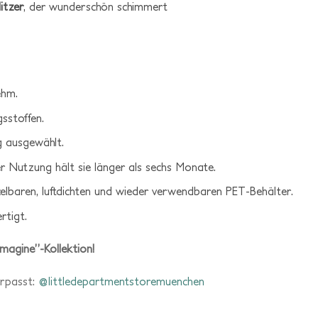
itzer
, der wunderschön schimmert
ehm.
gsstoffen.
ig ausgewählt.
er Nutzung hält sie länger als sechs Monate.
elbaren, luftdichten und wieder verwendbaren PET-Behälter.
rtigt.
magine”-Kollektion!
erpasst:
@littledepartmentstoremuenchen