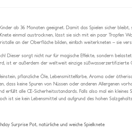
Kinder ab 36 Monaten geeignet. Damit das Spielen sicher bleibt, so
Knete einmal austrocknen, lässt sie sich mit ein paar Tropfen 
istalle an der Oberfläche bilden, einfach weiterkneten – sie ver
auch! Dieser sorgt nicht nur für magische Effekte, sondern belas
rd, ist er außerdem der weltweit einzige süßwasserzertifizierte G
einstein, pflanzliche Öle, Lebensmittelfarbe, Aroma oder ätheris
eren, dass keine Spuren von Nüssen oder anderen Allergenen vorh
rfüllt alle CE-Sicherheitsstandards. Falls also mal ein kleines S
noch ist sie kein Lebensmittel und aufgrund des hohen Salzgehalt
hday Surprise Pot, natürliche und weiche Spielknete