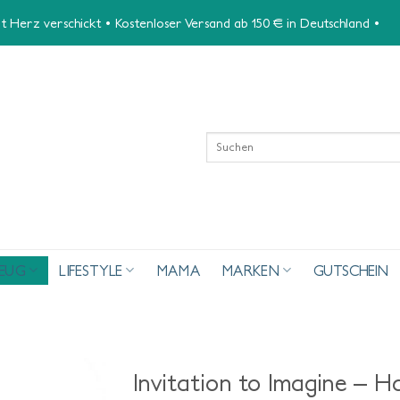
 Herz verschickt • Kostenloser Versand ab 150 € in Deutschland •
Suchen
nach:
ZEUG
LIFESTYLE
MAMA
MARKEN
GUTSCHEIN
Invitation to Imagine – H