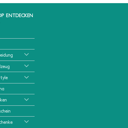
OP ENTDECKEN
leidung
lzeug
style
ma
ken
schein
chenke