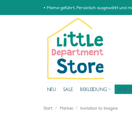
Zum
• Mama-geführt, Persönlich ausgewählt und mit
Inhalt
springen
NEU
SALE
BEKLEIDUNG
SPIEL
/
/
Start
Marken
Invitation to Imagine