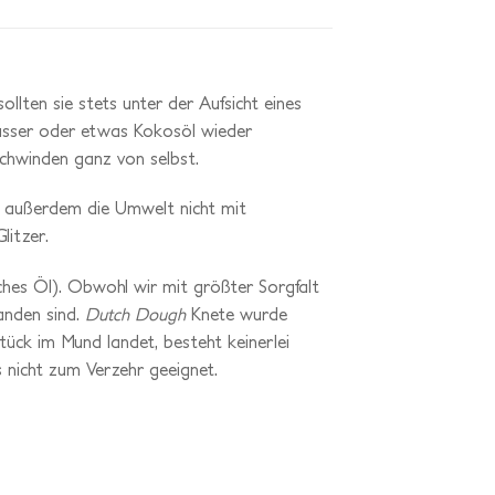
llten sie stets unter der Aufsicht eines
Wasser oder etwas Kokosöl wieder
schwinden ganz von selbst.
tet außerdem die Umwelt nicht mit
litzer.
ches Öl). Obwohl wir mit größter Sorgfalt
anden sind.
Dutch Dough
Knete wurde
tück im Mund landet, besteht keinerlei
s nicht zum Verzehr geeignet.